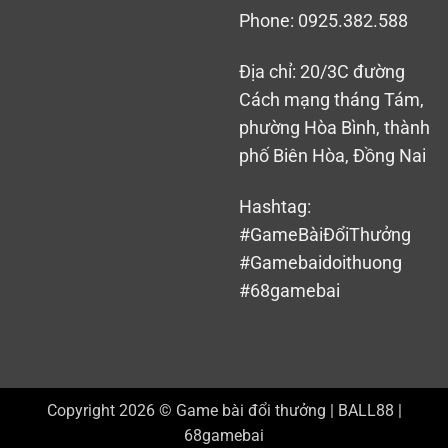
Phone: 0925.382.588
Địa chỉ: 20/3C đường
Cách mạng tháng Tám,
phường Hòa Bình, thành
phố Biên Hòa, Đồng Nai
Hashtag:
#GameBàiĐổiThưởng
#Gamebaidoithuong
#68gamebai
Copyright 2026 © Game bài đổi thưởng |
BALL88
|
68gamebai