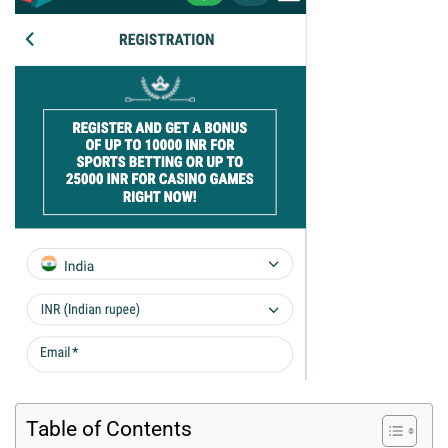
Table of Contents