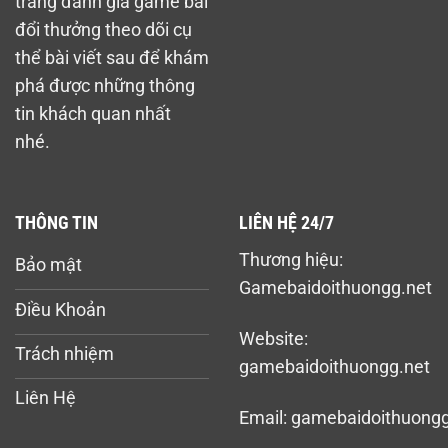
trang đánh giá game bài
đổi thưởng theo dõi cụ
thể bài viết sau để khám
phá được những thông
tin khách quan nhất
nhé.
THÔNG TIN
LIÊN HỆ 24/7
Thương hiệu:
Bảo mật
Gamebaidoithuongg.net
Điều Khoản
Website:
Trách nhiệm
gamebaidoithuongg.net
Liên Hệ
Email:
gamebaidoithuong