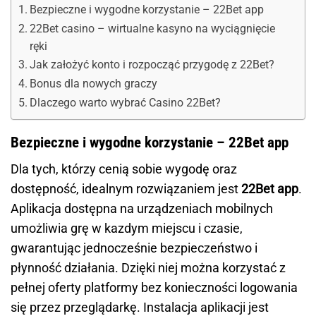
Bezpieczne i wygodne korzystanie – 22Bet app
22Bet casino – wirtualne kasyno na wyciągnięcie
ręki
Jak założyć konto i rozpocząć przygodę z 22Bet?
Bonus dla nowych graczy
Dlaczego warto wybrać Casino 22Bet?
Bezpieczne i wygodne korzystanie – 22Bet app
Dla tych, którzy cenią sobie wygodę oraz
dostępność, idealnym rozwiązaniem jest
22Bet app
.
Aplikacja dostępna na urządzeniach mobilnych
umożliwia grę w kazdym miejscu i czasie,
gwarantując jednocześnie bezpieczeństwo i
płynność działania. Dzięki niej można korzystać z
pełnej oferty platformy bez konieczności logowania
się przez przeglądarkę. Instalacja aplikacji jest