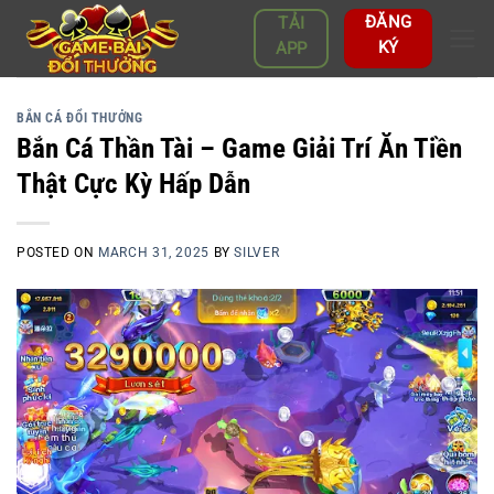
Skip
ĐĂNG
TẢI
to
KÝ
APP
content
BẮN CÁ ĐỔI THƯỞNG
Bắn Cá Thần Tài – Game Giải Trí Ăn Tiền
Thật Cực Kỳ Hấp Dẫn
POSTED ON
MARCH 31, 2025
BY
SILVER