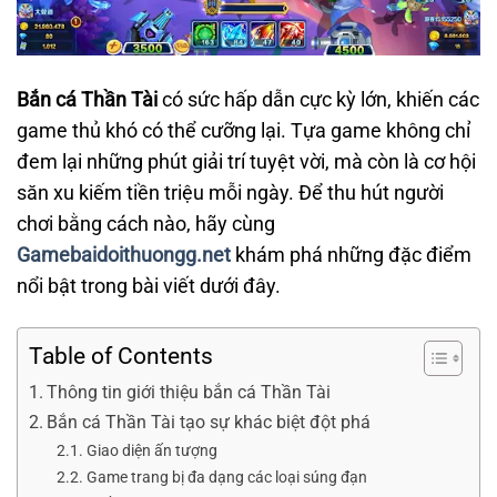
Bắn cá Thần Tài
có sức hấp dẫn cực kỳ lớn, khiến các
game thủ khó có thể cưỡng lại. Tựa game không chỉ
đem lại những phút giải trí tuyệt vời, mà còn là cơ hội
săn xu kiếm tiền triệu mỗi ngày. Để thu hút người
chơi bằng cách nào, hãy cùng
Gamebaidoithuongg.net
khám phá những đặc điểm
nổi bật trong bài viết dưới đây.
Table of Contents
Thông tin giới thiệu bắn cá Thần Tài
Bắn cá Thần Tài tạo sự khác biệt đột phá
Giao diện ấn tượng
Game trang bị đa dạng các loại súng đạn