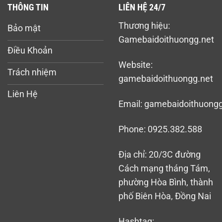
THÔNG TIN
LIÊN HỆ 24/7
Thương hiệu:
Bảo mật
Gamebaidoithuongg.net
Điều Khoản
Website:
Trách nhiệm
gamebaidoithuongg.net
Liên Hệ
Email:
gamebaidoithuong
Phone: 0925.382.588
Địa chỉ: 20/3C đường
Cách mạng tháng Tám,
phường Hòa Bình, thành
phố Biên Hòa, Đồng Nai
Hashtag: