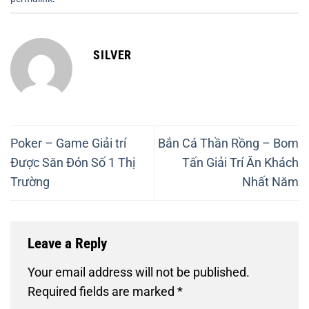
SILVER
Poker – Game Giải trí
Bắn Cá Thần Rồng – Bom
Được Săn Đón Số 1 Thị
Tấn Giải Trí Ăn Khách
Trường
Nhất Năm
Leave a Reply
Your email address will not be published.
Required fields are marked
*