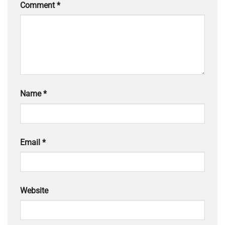
Comment
*
Name
*
Email
*
Website