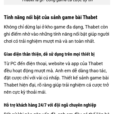
Tính năng nổi bật của sảnh game bài Thabet
Không chỉ dừng lại ở kho game đa dạng, Thabet còn
ghi điểm nhờ vào những tính năng nổi bật giúp người
chơi có trải nghiệm mượt mà và an toàn nhất.
Giao diện thân thiện, dễ sử dụng trên mọi thiết bị
Từ PC đến điện thoại, website và app của Thabet
đều hoạt động mượt mà. Anh em dễ dàng thao tác,
đặt cược chỉ với vài cú nhấp. Thiết kế sảnh game bài
Thabet hiện đại, rõ ràng giúp trải nghiệm cá cược trở
nên cực kỳ thoải mái.
Hỗ trợ khách hàng 24/7 với đội ngũ chuyên nghiệp