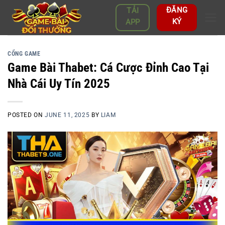
Skip
ĐĂNG
TẢI
to
KÝ
APP
content
CỔNG GAME
Game Bài Thabet: Cá Cược Đỉnh Cao Tại
Nhà Cái Uy Tín 2025
POSTED ON
JUNE 11, 2025
BY
LIAM