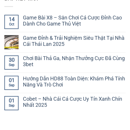
Game Bài X8 – Sân Chơi Cá Cược Đỉnh Cao
14
Dành Cho Game Thủ Việt
Oct
No
Comments
Game Đỉnh & Trải Nghiệm Siêu Thật Tại Nhà
on
Game
Cái Thái Lan 2025
Bài
X8
No
–
Comments
Chơi Bài Thả Ga, Nhận Thưởng Cực Đã Cùng
Sân
on
30
Chơi
Game
3bet
Sep
Cá
Đỉnh
Cược
&
No
Đỉnh
Trải
Comments
Hướng Dẫn HD88 Toàn Diện: Khám Phá Tính
Cao
Nghiệm
on
01
Dành
Siêu
Chơi
Năng Và Trò Chơi
Sep
Cho
Thật
Bài
Game
Tại
Thả
No
Thủ
Nhà
Ga,
Comments
Cobet – Nhà Cái Cá Cược Uy Tín Xanh Chín
Việt
Cái
Nhận
on
01
Thái
Thưởng
Hướng
Nhất 2025
Sep
Lan
Cực
Dẫn
2025
Đã
HD88
No
Cùng
Toàn
Comments
3bet
Diện:
on
Khám
Cobet
Phá
–