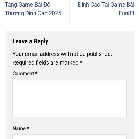
Tàng Game Bài Đổi
Đỉnh Cao Tại Game Bài
Thưởng Đỉnh Cao 2025
Fun88
Leave a Reply
Your email address will not be published.
Required fields are marked
*
Comment
*
Name
*