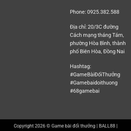
Phone: 0925.382.588
Địa chỉ: 20/3C đường
Cách mạng tháng Tám,
phường Hòa Bình, thành
phố Biên Hòa, Đồng Nai
Hashtag:
#GameBàiĐổiThưởng
#Gamebaidoithuong
#68gamebai
Copyright 2026 © Game bài đổi thưởng |
BALL88
|