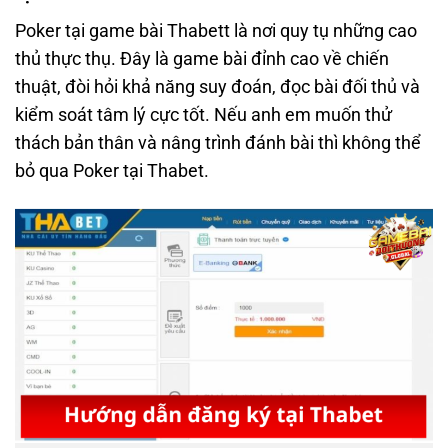
Poker tại game bài Thabett là nơi quy tụ những cao
thủ thực thụ. Đây là game bài đỉnh cao về chiến
thuật, đòi hỏi khả năng suy đoán, đọc bài đối thủ và
kiểm soát tâm lý cực tốt. Nếu anh em muốn thử
thách bản thân và nâng trình đánh bài thì không thể
bỏ qua Poker tại Thabet.