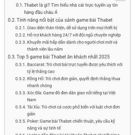
Thabet là gì? Tìm hiểu nhà cái trực tuyến uy tín
hàng đầu châu Á
Tính năng nổi bật của sảnh game bài Thabet
Giao diện thân thiện, dễ sử dụng trên mọi thiết bị
Hỗ trợ khách hàng 24/7 với đội ngũ chuyên nghiệp
Khuyến mãi hấp dẫn dành cho người chơi mới và
thành viên lâu năm
Top 5 game bài Thabet ăn khách nhất 2025
Baccarat: Trò chơi bài trực tuyến được yêu thích với
tỷ lệ thắng cao
Rồng Hổ: Trò chơi đơn giản, quyết định thắng thua
nhanh chóng
Xóc Đĩa: Game đỏ đen dân gian nổi tiếng tại Việt
Nam
Tài Xỉu: Trò chơi cá cược phổ biến với luật chơi đơn
giản
Poker: Game bài Thabet chiến thuật, yêu cầu kỹ
năng và sự tinh tế