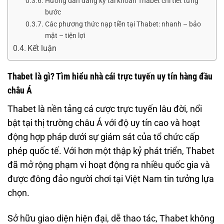
Hướng dẫn đăng ký tài khoản Thabet chi tiết từng
bước
Các phương thức nạp tiền tại Thabet: nhanh – bảo
mật – tiện lợi
Kết luận
Thabet là gì? Tìm hiểu nhà cái trực tuyến uy tín hàng đầu
châu Á
Thabet là nền tảng cá cược trực tuyến lâu đời, nổi
bật tại thị trường châu Á với độ uy tín cao và hoạt
động hợp pháp dưới sự giám sát của tổ chức cấp
phép quốc tế. Với hơn một thập kỷ phát triển, Thabet
đã mở rộng phạm vi hoạt động ra nhiều quốc gia và
được đông đảo người chơi tại Việt Nam tin tưởng lựa
chọn.
Sở hữu giao diện hiện đại, dễ thao tác, Thabet không