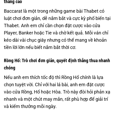
thắng cao
Baccarat là một trong những game bài Thabet có
luật chơi đơn giản, dễ nắm bắt và cực kỳ phổ biến tại
Thabet. Anh em chỉ cần chọn đặt cược vào cửa
Player, Banker hoặc Tie và chờ kết quả. Mỗi ván chỉ
kéo dài vài chục giây nhưng có thể mang về khoản
tiền lời lớn nếu biết nắm bắt thời cơ.
Rồng Hổ: Trò chơi đơn giản, quyết định thắng thua nhanh
chóng
Nếu anh em thích tốc độ thì Rồng Hổ chính là lựa
chọn tuyệt vời. Chỉ với hai lá bài, anh em đặt cược
vào cửa Rồng, Hổ hoặc Hòa. Trò này đòi hỏi phản xạ
nhanh và một chút may mắn, rất phù hợp để giải trí
và kiếm thưởng mỗi ngày.