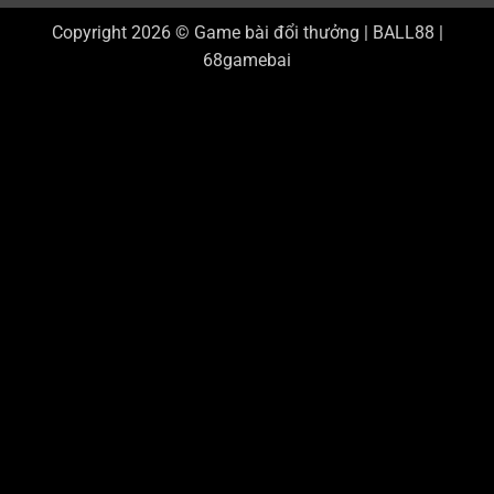
Copyright 2026 © Game bài đổi thưởng |
BALL88
|
68gamebai