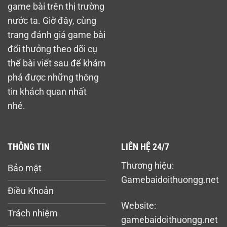
game bài trên thị trường
nước ta. Giờ đây, cùng
trang đánh giá game bài
đổi thưởng theo dõi cụ
thể bài viết sau để khám
phá được những thông
tin khách quan nhất
nhé.
THÔNG TIN
LIÊN HỆ 24/7
Thương hiệu:
Bảo mật
Gamebaidoithuongg.net
Điều Khoản
Website:
Trách nhiệm
gamebaidoithuongg.net