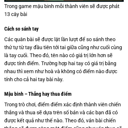
Trong game mậu binh mỗi thành viên sẽ được phát
13 cây bài
Cách so sánh tay
Các quân bài sẽ được lật lần lượt để so sánh theo
thứ tự từ tay đầu tiên tới tai giữa cũng như cuối cùng
là tay cuối. Theo đó, tên nào có giá trị lớn hơn sẽ
được tính điểm. Trường hợp hai tay có giá trị bằng
nhau thì xem như hoà và không có điểm nào được
tính cho cả hai tay bài này.
Mậu binh – Thắng hay thua điểm
Trong trò chơi, điểm điểm xác định thành viên chiến
thắng và thua sẽ dựa trên số bán và các bạn đã có
được kết quả như thế nào. Theo đó, ván bài chiến