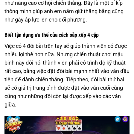
như nâng cao cơ hội chiến thắng. Đây là một bí kíp
thông minh giúp anh em nắm giữ thăng bằng cũng
như gây áp lực lên cho đối phương.
Biết tận dụng ưu thế của cách sắp xếp 4 cặp
Việc có 4 đôi bài trên tay sẽ giúp thành viên có được
nhiều lợi thế hơn nữa. Nhưng chiến thuật chơi mậu
binh này đòi hỏi thành viên phải có trình độ kỹ thuật
rất cao, bằng việc đặt đôi bài mạnh nhất vào ván đầu
tiên để dành chiến thắng. Tiếp theo, đôi bài thứ hai
sẽ có giá trị trung bình được đặt vào ván cuối cùng
cũng như những đôi còn lại được xếp vào các ván
giữa.