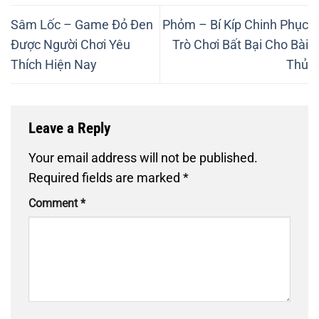
Sâm Lốc – Game Đỏ Đen
Phỏm – Bí Kíp Chinh Phục
Được Người Chơi Yêu
Trò Chơi Bất Bại Cho Bài
Thích Hiện Nay
Thủ
Leave a Reply
Your email address will not be published.
Required fields are marked
*
Comment
*