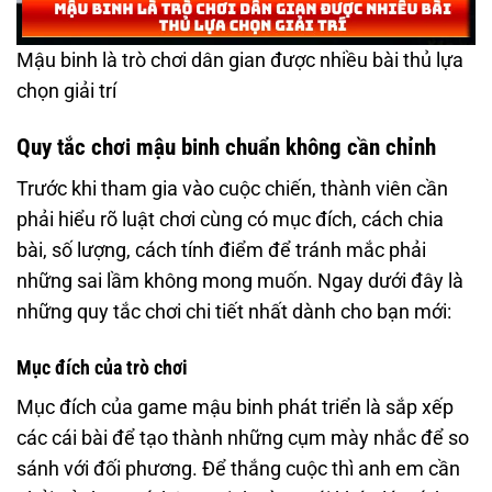
Mậu binh là trò chơi dân gian được nhiều bài thủ lựa
chọn giải trí
Quy tắc chơi mậu binh chuẩn không cần chỉnh
Trước khi tham gia vào cuộc chiến, thành viên cần
phải hiểu rõ luật chơi cùng có mục đích, cách chia
bài, số lượng, cách tính điểm để tránh mắc phải
những sai lầm không mong muốn. Ngay dưới đây là
những quy tắc chơi chi tiết nhất dành cho bạn mới:
Mục đích của trò chơi
Mục đích của game mậu binh phát triển là sắp xếp
các cái bài để tạo thành những cụm mày nhắc để so
sánh với đối phương. Để thắng cuộc thì anh em cần